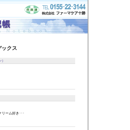
デックス
ン）
リーム好き･･･