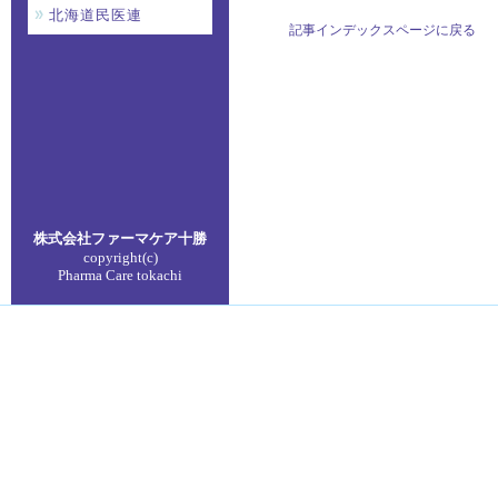
北海道民医連
記事インデックスページに戻る
株式会社ファーマケア
十勝
copyright(c)
Pharma Care tokachi