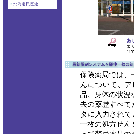
北海道民医連
あ
帯広
015
保険薬局では、
んについて、ア
品、身体の状況
去の薬歴すべて
タに入力されて
一枚の処方せん
って禁忌薬品の