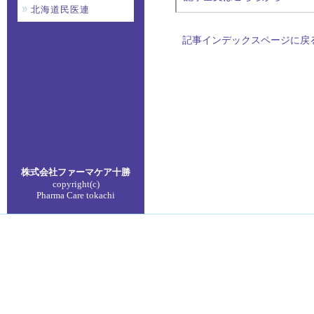
北海道民医連
記事インデックスページに戻
株式会社ファーマケア
十勝
copyright(c)
Pharma Care tokachi