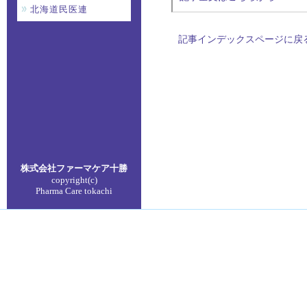
北海道民医連
記事インデックスページに戻
株式会社ファーマケア
十勝
copyright(c)
Pharma Care tokachi