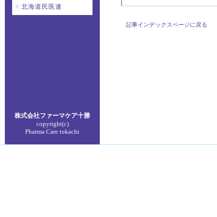
北海道民医連
記事インデックスページに戻る
株式会社ファーマケア
十勝
copyright(c)
Pharma Care tokachi