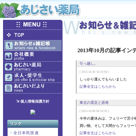
2013年10月の記事イン
引っ越し。
[ 2013-10-30 16:54:06 ]
しっかり運んでもらいました
記事全文はこちらから
個人情報保護方針
東北の震災と原発
[ 2013-10-08 08:54:50 ]
今年の夏休みは、フェリーで苫小
買い物。そして大間からフェリー
全日本民医連
記事全文はこちらから