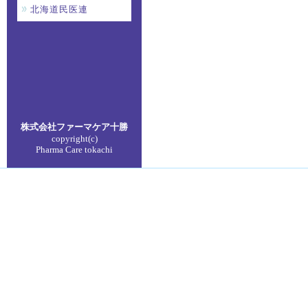
北海道民医連
株式会社ファーマケア
十勝
copyright(c)
Pharma Care tokachi