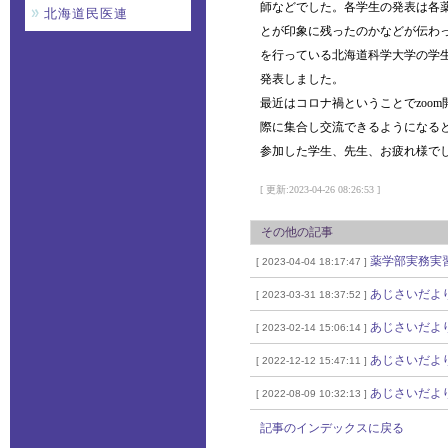
師などでした。各学生の発表は各
北海道民医連
とが印象に残ったのかなどが伝わ
を行っている北海道科学大学の学
発表しました。
最近はコロナ禍ということでzoo
際に集合し交流できるようになる
参加した学生、先生、お疲れ様で
[ 更新:2023-04-26 08:26:53 ]
その他の記事
薬学部実務実
[ 2023-04-04 18:17:47 ]
あじさいだより
[ 2023-03-31 18:37:52 ]
あじさいだより
[ 2023-02-14 15:06:14 ]
あじさいだより
[ 2022-12-12 15:47:11 ]
あじさいだより
[ 2022-08-09 10:32:13 ]
記事のインデックスに戻る