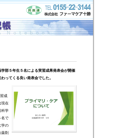
薬学部５年生５名による実習成果発表会が開催
伝わってくる良い発表会でした。
実習成
は現在
道科学
５名で
大学の
の薬剤