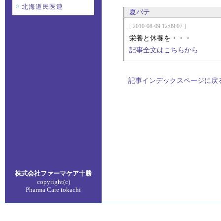
北海道民医連
夏バテ
[ 2010-08-09 12:09:07 ]
栄養と休養を・・・
記事全文はこちらから
記事インデックスページに戻
株式会社ファーマケア
十勝
copyright(c)
Pharma Care tokachi