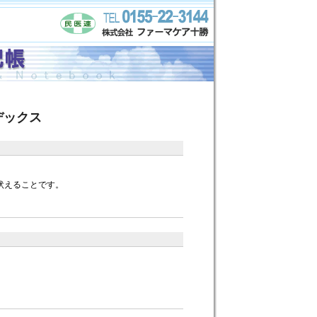
デックス
吠えることです。
。