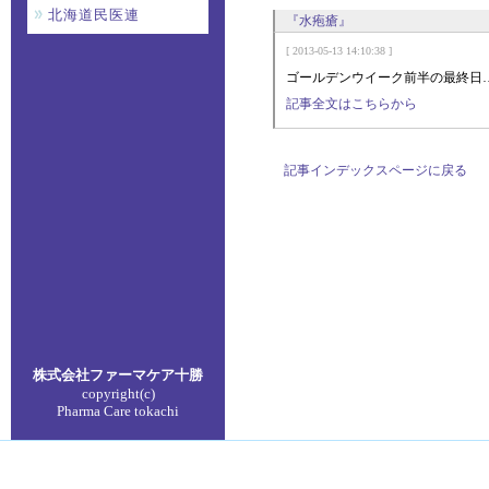
北海道民医連
『水疱瘡』
[ 2013-05-13 14:10:38 ]
ゴールデンウイーク前半の最終日
記事全文はこちらから
記事インデックスページに戻る
株式会社ファーマケア
十勝
copyright(c)
Pharma Care tokachi