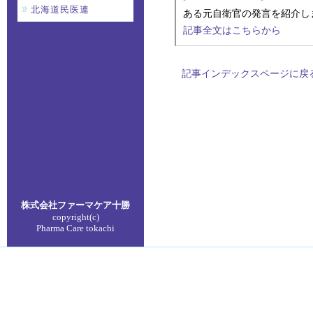
北海道民医連
ある元自衛官の発言を紹介し
記事全文はこちらから
記事インデックスページに戻
株式会社ファーマケア
十勝
copyright(c)
Pharma Care tokachi