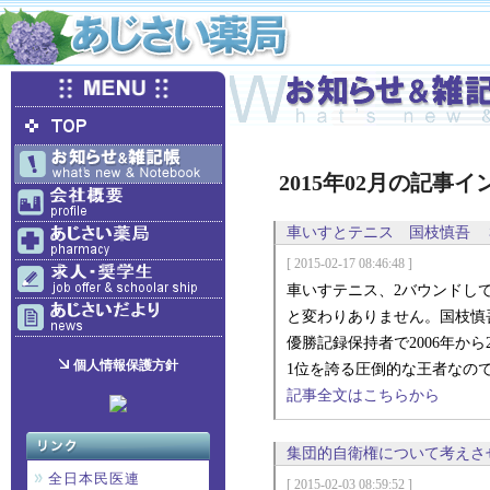
2015年02月の記事
車いすとテニス 国枝慎吾 
[ 2015-02-17 08:46:48 ]
車いすテニス、2バウンドし
と変わりありません。国枝慎
優勝記録保持者で2006年から
個人情報保護方針
1位を誇る圧倒的な王者なの
記事全文はこちらから
集団的自衛権について考えさ
全日本民医連
[ 2015-02-03 08:59:52 ]